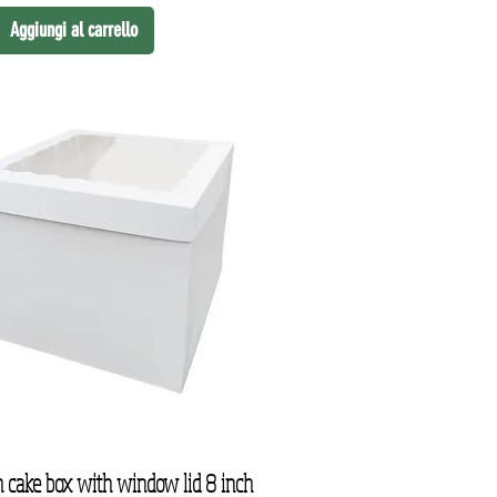
Aggiungi al carrello
h cake box with window lid 8 inch
Vista rapida