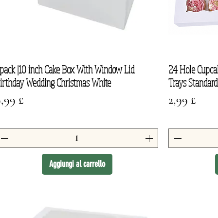
pack |10 inch Cake Box With Window Lid
24 Hole Cupca
Vista rapida
irthday Wedding Christmas White
Trays Standard
rezzo
Prezzo
,99 £
2,99 £
Aggiungi al carrello