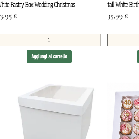
hite Pastry Box Wedding Christmas
tall White Bir
rezzo
Prezzo
3,95 £
35,99 £
Aggiungi al carrello