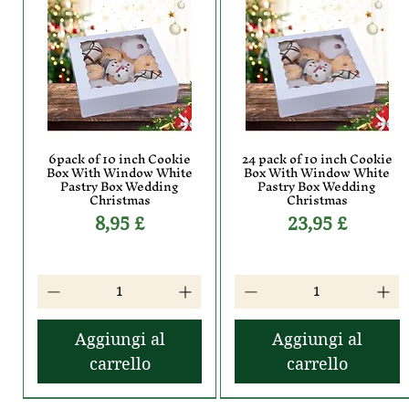
6pack of 10 inch Cookie
24 pack of 10 inch Cookie
Vista rapida
Vista rapida
Box With Window White
Box With Window White
Pastry Box Wedding
Pastry Box Wedding
Christmas
Christmas
Prezzo
Prezzo
8,95 £
23,95 £
Aggiungi al
Aggiungi al
carrello
carrello