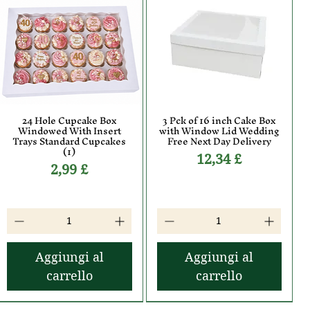
24 Hole Cupcake Box
3 Pck of 16 inch Cake Box
Vista rapida
Vista rapida
Windowed With Insert
with Window Lid Wedding
Trays Standard Cupcakes
Free Next Day Delivery
(1)
Prezzo
12,34 £
Prezzo
2,99 £
Aggiungi al
Aggiungi al
carrello
carrello