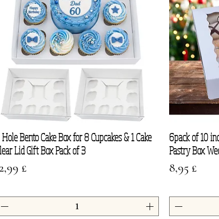
 Hole Bento Cake Box for 8 Cupcakes & 1 Cake
6pack of 10 i
Vista rapida
lear Lid Gift Box Pack of 3
Pastry Box We
rezzo
Prezzo
2,99 £
8,95 £