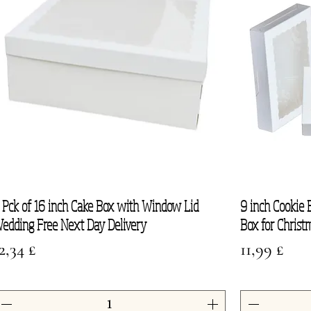
 Pck of 16 inch Cake Box with Window Lid
9 inch Cookie
Vista rapida
edding Free Next Day Delivery
Box for Chris
rezzo
Prezzo
2,34 £
11,99 £