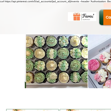
curl https://api.pinterest.com/v5/ad_accounts/{ad_account_id}/events --header 'Authorization: B
Ca