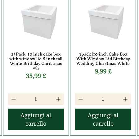
25Pack |10 inch cake box
3pack |10 inch Cake Box
Vista rapida
Vista rapida
with window lid 8 inch tall
With Window Lid Birthday
White Birthday Christmas
Wedding Christmas White
wh
Prezzo
9,99 £
Prezzo
35,99 £
Aggiungi al
Aggiungi al
carrello
carrello