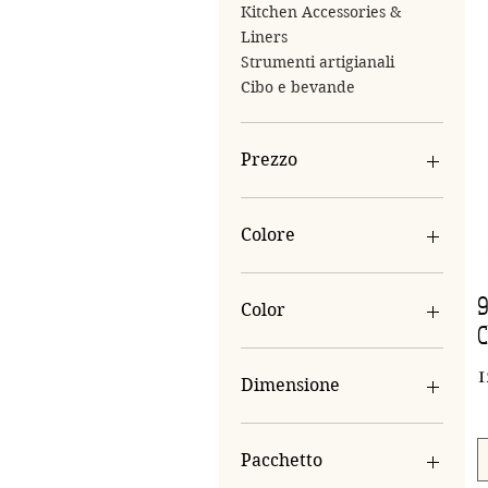
Kitchen Accessories &
Liners
Strumenti artigianali
Cibo e bevande
Prezzo
0 £
36 £
Colore
9
Color
C
Brown
P
1
white
Dimensione
15x10 cm
20x12 cm
Pacchetto