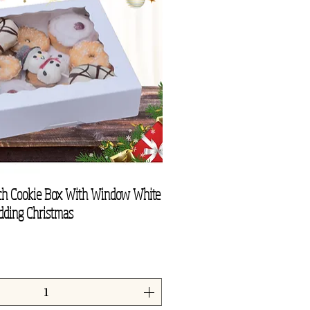
nch Cookie Box With Window White
Vista rapida
dding Christmas