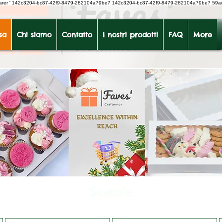
earer
'
142c3204-bc87-42f9-8479-282104a79be7
142c3204-bc87-42f9-8479-282104a79be7 59a
sa
Chi siamo
Contatto
I nostri prodotti
FAQ
More
Scatole