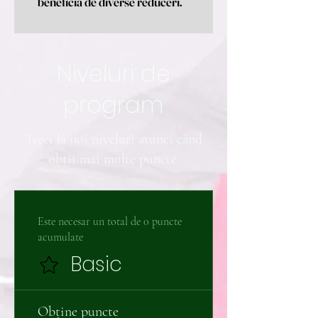
beneficia de diverse reduceri.
Niveluri de
program
Treci la noi niveluri atunci când
obții mai multe puncte.
Este necesar un total de 0 puncte
acumulate
Basic
Obține puncte