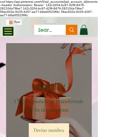
curl https://api.pinterest.com/v5/ad_accounts/{ad_account_id}/events
--header 'Authorization: Bearer
'
142c3204-bc87-42f9-8479-
282104a79be7
142c3204-bc87-42f9-8479-282104a79be7
59ac932e-9105-4267-aa77-b9a00523ff4c
59ac932e-9105-4267-
aa77-b9a00523ff4c
Loyalty
Obține puncte și transformă-
le în recompense
Devino membru