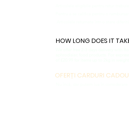
Articolele eligibile pentru retur trebuie 
Pentru a se califica pentru o rambursare
Articolele returnate într-o stare diferi
HOW LONG DOES IT TAKE
We offer free 2-3 days delivery with R
aphrodisiac food products. For express/
of £20.99 for items up to 2kg in weight
OFERȚI CARDURI CADOU
Nu încă, dar putem lua în considerare a
Do Not Sell My Personal Informa