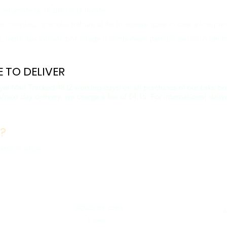
returnate la 14 zile de la livrare.
 completă, articolul trebuie să fie în aceeași stare în care a fost pri
tă, rupte sau folosite pot atrage o rambursare parțială sau nicio rambu
 TO DELIVER
oyal Mail Tracked 48 (2 working days) on all purchases of our cake b
next day delivery, we charge a fee of £4.15. For international delive
.
?
sta în viitor
©2023 de către
tion
A
Faves'.