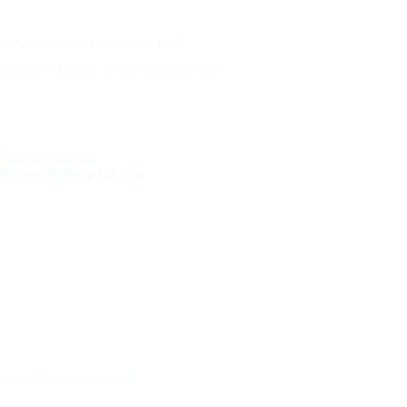
mit, altfel o rambursare parțială
rsare, în funcție de starea articolului
oxes and organic
ry, we charge a flat rate
dmin@favescraft.co.uk