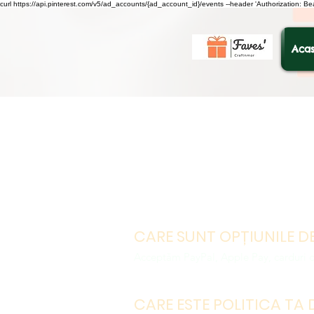
curl https://api.pinterest.com/v5/ad_accounts/{ad_account_id}/events --header 'Authorization: B
Acas
CARE SUNT OPȚIUNILE D
Acceptăm PayPal, Apple Pay, carduri d
CARE ESTE POLITICA TA