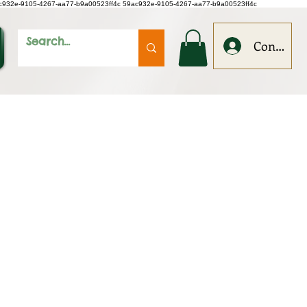
c932e-9105-4267-aa77-b9a00523ff4c
59ac932e-9105-4267-aa77-b9a00523ff4c
Conecteaz