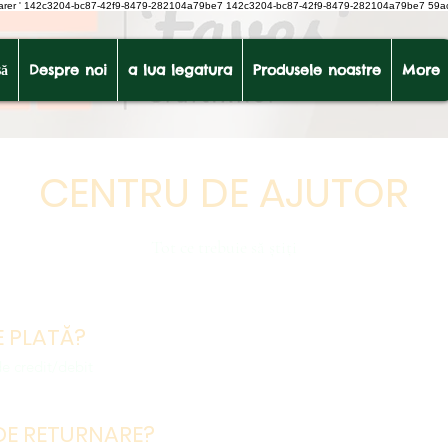
earer
'
142c3204-bc87-42f9-8479-282104a79be7
142c3204-bc87-42f9-8479-282104a79be7 59a
ă
Despre noi
a lua legatura
Produsele noastre
More
CENTRU DE AJUTOR
Tot ce trebuie să știți
E PLATĂ?
e credit/debit
 DE RETURNARE?