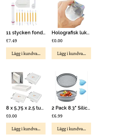
11 stycken fondant utjämnings- och dekorationsverktyg för sockerpasta, lera
Holografisk luktsäker vattentät självförslutande platta förvaringspåsar med blixtlås
£7.49
£0.00
Lägg i kundvagn
Lägg i kundvagn
8 x 5,75 x 2,5 tum Cookie Pie Muffin vit ask med PVC-fönsterlock. Paket med 15
2 Pack 8.3" Silicone Airfryer Oven Microwave Silicone Liners Reusable Foldable
£0.00
£6.99
Lägg i kundvagn
Lägg i kundvagn