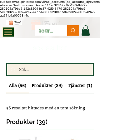
curl https://api.pinterest.com/v5/ad_accounts/{ad_account_id}/events
--header 'Authorization: Bearer
'
142c3204-bc87-42f9-8479-
282104a79be7
142c3204-bc87-42f9-8479-282104a79be7
59ac932e-9105-4267-aa77-b9a00523ff4c
59ac932e-9105-4267-
aa77-b9a00523ff4c
sökresultat
Alla (56)
Produkter (39)
Tjänster (1)
Andra sidor (15)
56 resultat hittades med en tom sökning
Produkter (39)