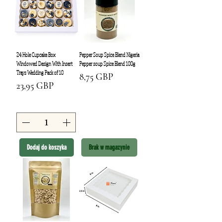
24 Hole Cupcake Box
Pepper Soup Spice Blend Nigeria
Windowed Design With Insert
Pepper soup Spice Blend 100g
Trays Wedding Pack of 10
Cena
8,75 GBP
Cena
23,95 GBP
Dodaj do koszyka
Brak w magazynie