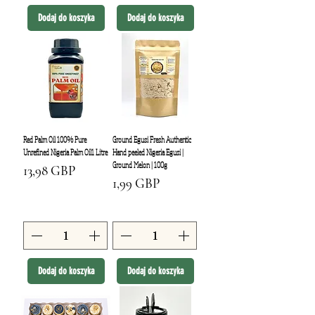
Dodaj do koszyka
Dodaj do koszyka
Red Palm Oil 100% Pure
Ground Egusi Fresh Authentic
Unrefined Nigeria Palm Oil1 Litre
Hand peeled Nigeria Egusi |
Ground Melon | 100g
Cena
13,98 GBP
Cena
1,99 GBP
Dodaj do koszyka
Dodaj do koszyka