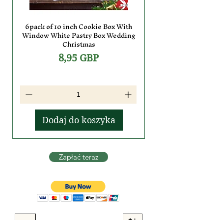
6pack of 10 inch Cookie Box With
Window White Pastry Box Wedding
Christmas
Cena
8,95 GBP
Dodaj do koszyka
Zapłać teraz