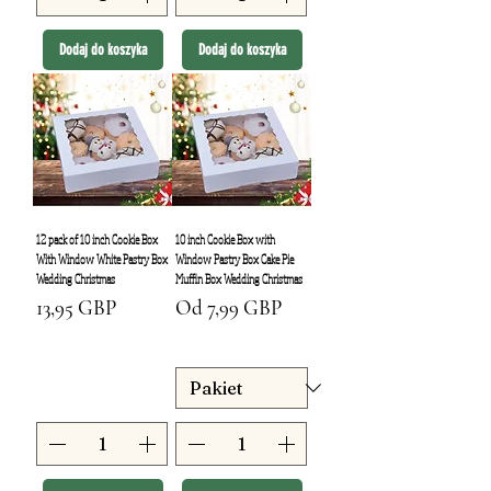
Dodaj do koszyka
Dodaj do koszyka
12 pack of 10 inch Cookie Box
10 inch Cookie Box with
With Window White Pastry Box
Window Pastry Box Cake Pie
Wedding Christmas
Muffin Box Wedding Christmas
Cena
Cena rabatowa
13,95 GBP
Od
7,99 GBP