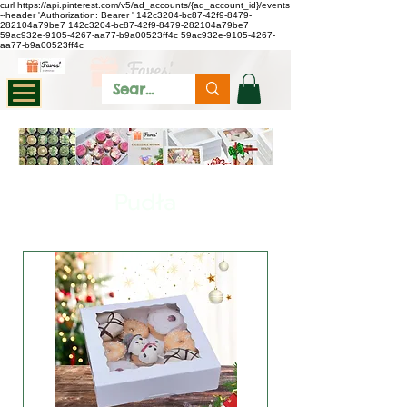
curl https://api.pinterest.com/v5/ad_accounts/{ad_account_id}/events
--header 'Authorization: Bearer
'
142c3204-bc87-42f9-8479-
282104a79be7
142c3204-bc87-42f9-8479-282104a79be7
59ac932e-9105-4267-aa77-b9a00523ff4c
59ac932e-9105-4267-
aa77-b9a00523ff4c
Pudła